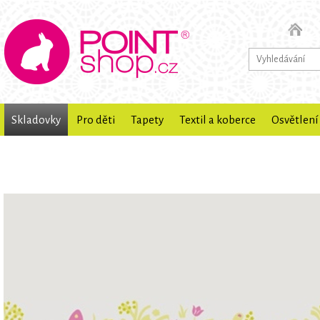
Skladovky
Pro děti
Tapety
Textil a koberce
Osvětlení