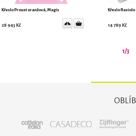
Křeslo Proust oranžová, Magis
Křeslo Raviolo 
28 943 Kč
14 789 Kč
1/3
OBLÍ