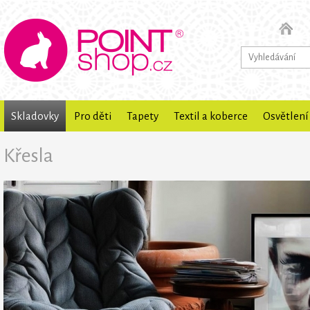
Skladovky
Pro děti
Tapety
Textil a koberce
Osvětlení
Křesla