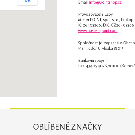
OK
Email:
info@pointshop.cz
Provozovatel služby:
atelier POINT, spol. s r.o., Proko
IČ: 26403366, DIČ: CZ26403366
www.atelier-point.com
Společnost je zapsaná v Obch
Plzni, oddíl C, vložka 18015.
Bankovní spojení:
107-4340940267/0100 (Komerčn
OBLÍBENÉ ZNAČKY