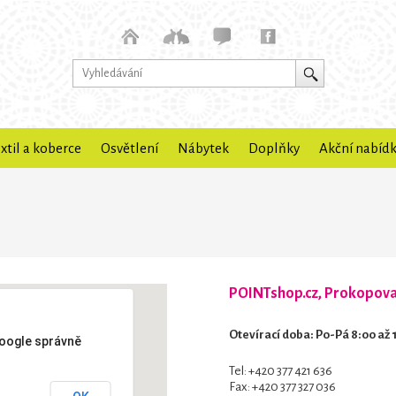
xtil a koberce
Osvětlení
Nábytek
Doplňky
Akční nabíd
POINTshop.cz, Prokopova 
Otevírací doba: Po-Pá 8:00 až 
oogle správně
Tel: +420 377 421 636
Fax: +420 377 327 036