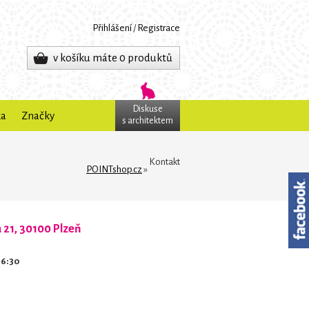
Přihlášení
/
Registrace
v košíku máte 0 produktů
Diskuse
ka
Značky
s architektem
Kontakt
POINTshop.cz
»
21, 30100 Plzeň
16:30