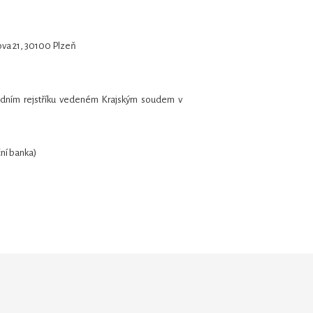
pova 21, 30100 Plzeň
odním rejstříku vedeném Krajským soudem v
í banka)