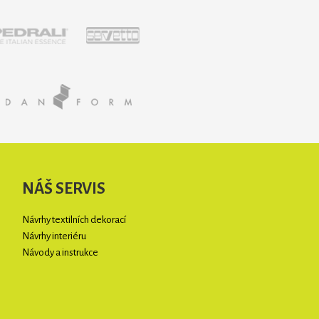
NÁŠ SERVIS
Návrhy textilních dekorací
Návrhy interiéru
Návody a instrukce