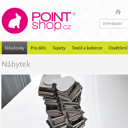
Skladovky
Pro děti
Tapety
Textil a koberce
Osvětlení
Nábytek