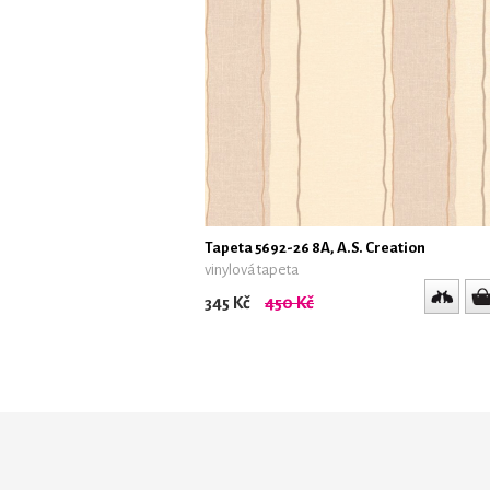
Tapeta 5692-26 8A, A.S. Creation
vinylová tapeta
345 Kč
450 Kč