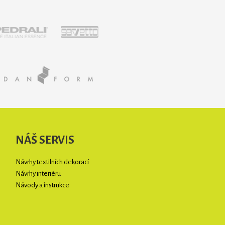
NÁŠ SERVIS
Návrhy textilních dekorací
Návrhy interiéru
Návody a instrukce