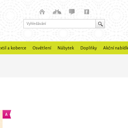
xtil a koberce
Osvětlení
Nábytek
Doplňky
Akční nabíd
Akční