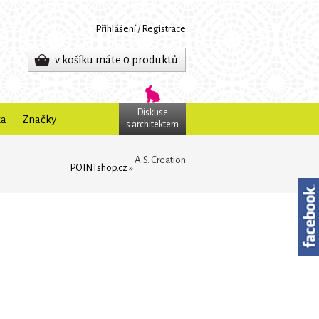
Přihlášení
/
Registrace
v košíku máte 0 produktů
Diskuse
ka
Značky
s architektem
A.S. Creation
POINTshop.cz
»