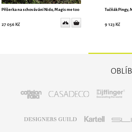
Příšerka na schovávání Nido, Magis me too
Tučňák Pingy, 
27 056 Kč
9 123 Kč
OBLÍ