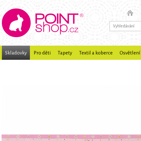
Skladovky
Pro děti
Tapety
Textil a koberce
Osvětlení