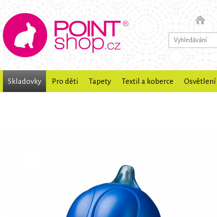
Skladovky
Pro děti
Tapety
Textil a koberce
Osvětlení