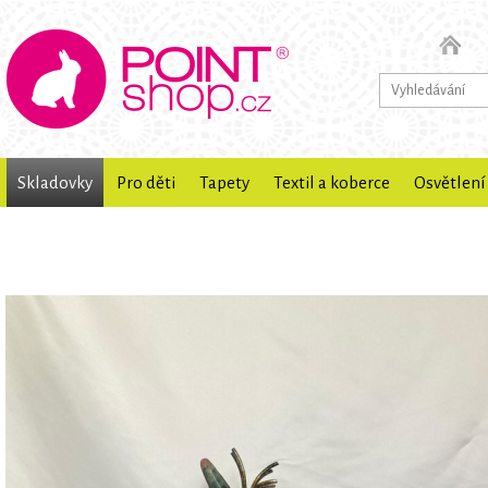
Skladovky
Pro děti
Tapety
Textil a koberce
Osvětlení