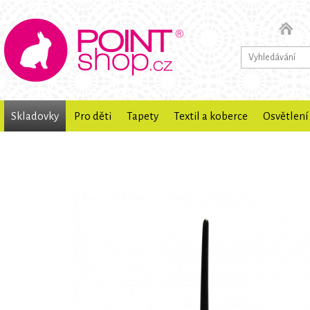
Skladovky
Pro děti
Tapety
Textil a koberce
Osvětlení