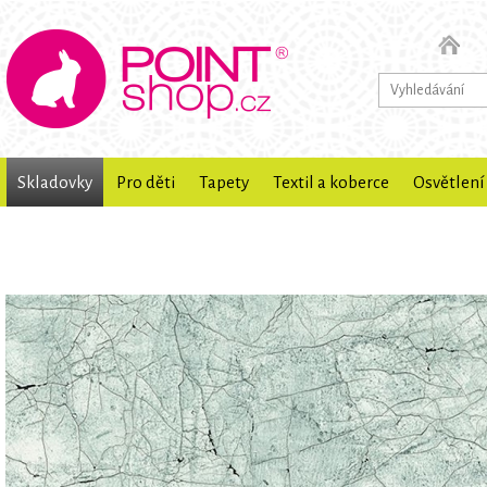
Skladovky
Pro děti
Tapety
Textil a koberce
Osvětlení