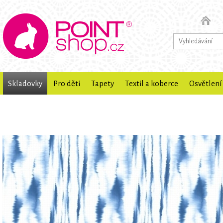
Skladovky
Pro děti
Tapety
Textil a koberce
Osvětlení