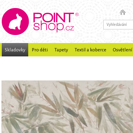
Skladovky
Pro děti
Tapety
Textil a koberce
Osvětlení