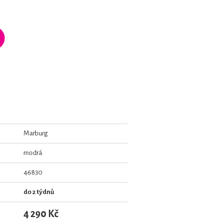
Marburg
modrá
46830
do 2 týdnů
4 290 Kč