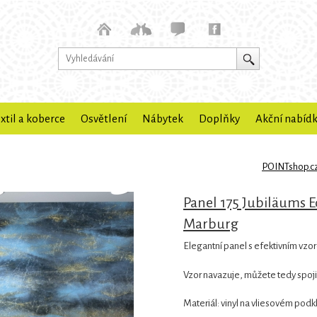
xtil a koberce
Osvětlení
Nábytek
Doplňky
Akční nabíd
POINTshop.c
Panel 175 Jubiläums E
Marburg
Elegantní panel s efektivním vz
Vzor navazuje, můžete tedy spoj
Materiál: vinyl na vliesovém pod