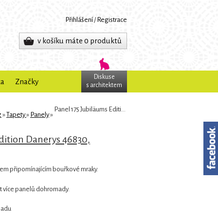
Přihlášení
/
Registrace
v košíku máte 0 produktů
Diskuse
ka
Značky
s architektem
Panel 175 Jubiläums Edition Danerys 46830, Marburg
z
»
Tapety
»
Panely
»
dition Danerys 46830,
orem připomínajícím bouřkové mraky.
it více panelů dohromady.
kladu