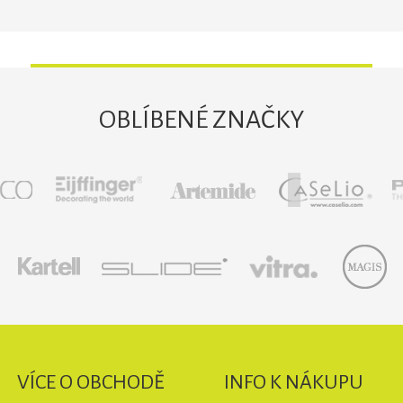
OBLÍBENÉ ZNAČKY
VÍCE O OBCHODĚ
INFO K NÁKUPU