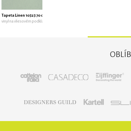
Tapeta Linen 10323 70 00 z kolekce Reliefs, Caselio
vinyl na vliesovém podkladu
OBLÍ