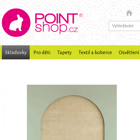
Skladovky
Pro děti
Tapety
Textil a koberce
Osvětlení