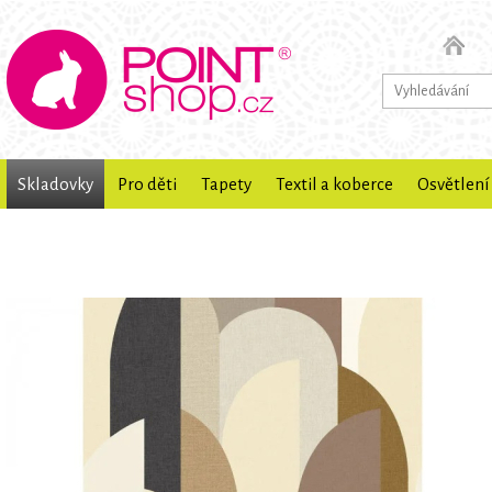
Skladovky
Pro děti
Tapety
Textil a koberce
Osvětlení