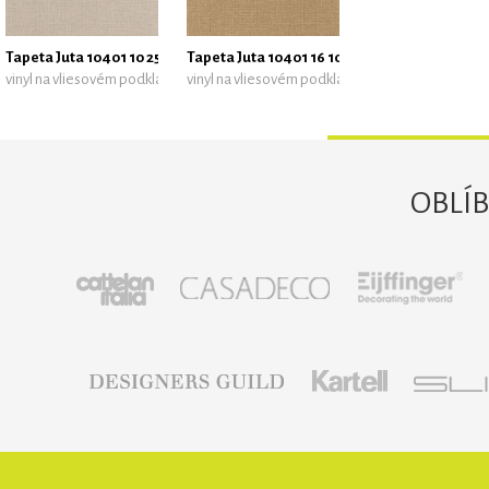
Tapeta Juta 10401 10 25 z kolekce Reliefs, Caselio
Tapeta Juta 10401 16 10 z kolekce Reliefs, Cas
vinyl na vliesovém podkladu
vinyl na vliesovém podkladu
OBLÍ