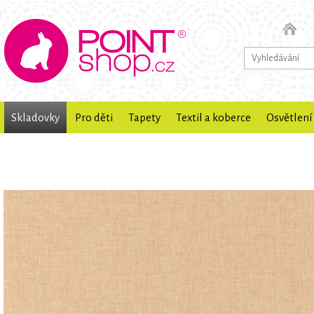
Skladovky
Pro děti
Tapety
Textil a koberce
Osvětlení