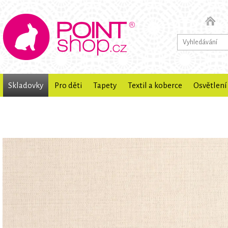
Skladovky
Pro děti
Tapety
Textil a koberce
Osvětlení