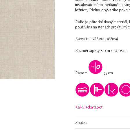
instalovatelného netkaného vin
ložnice, jídelny, obývacího pokoje
Rafie je přírodní tkaný materiál,
používána na stěnách pro útulný ef
Barva: tmavá šedobéžová
Rozměr tapety: 53 cm x 10,05 m
Raport:
53 cm
Kalkulačka tapet
Značka