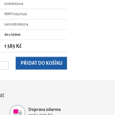
šedobéžová
MMT105971522
5415058086374
do 2 týdnů
1 585 Kč
at
Doprava zdarma