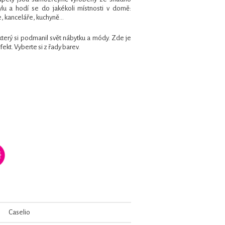
ylu a hodí se do jakékoli místnosti v domě:
, kanceláře, kuchyně...
 který si podmanil svět nábytku a módy. Zde je
ekt. Vyberte si z řady barev.
Caselio