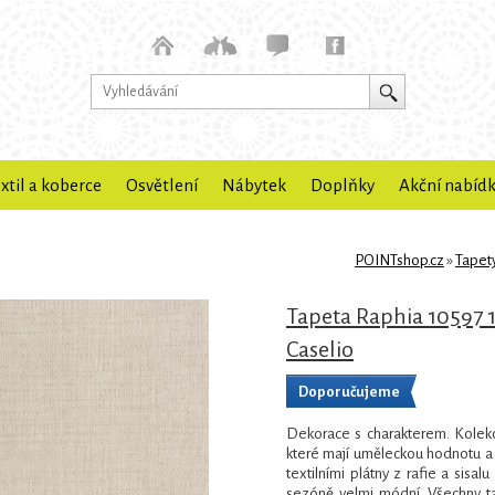
xtil a koberce
Osvětlení
Nábytek
Doplňky
Akční nabíd
POINTshop.cz
»
Tapet
Tapeta Raphia 10597 1
Caselio
Doporučujeme
Dekorace s charakterem. Kolek
které mají uměleckou hodnotu a 
textilními plátny z rafie a sisal
sezóně velmi módní. Všechny 