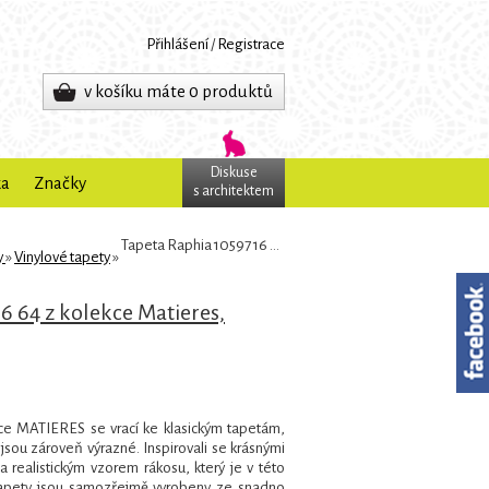
Přihlášení
/
Registrace
v košíku máte 0 produktů
Diskuse
ka
Značky
s architektem
Tapeta Raphia 10597 16 64 z kolekce Matieres, Caselio
y
»
Vinylové tapety
»
6 64 z kolekce Matieres,
ce MATIERES se vrací ke klasickým tapetám,
jsou zároveň výrazné. Inspirovali se krásnými
u a realistickým vzorem rákosu, který je v této
tapety jsou samozřejmě vyrobeny ze snadno