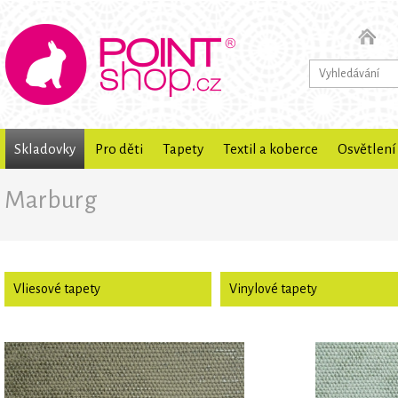
Skladovky
Pro děti
Tapety
Textil a koberce
Osvětlení
Marburg
Vliesové tapety
Vinylové tapety