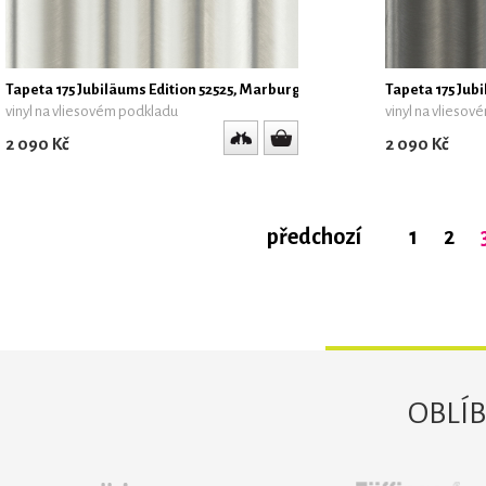
Tapeta 175 Jubiläums Edition 52525, Marburg
Tapeta 175 Jub
vinyl na vliesovém podkladu
vinyl na vlieso
2 090 Kč
2 090 Kč
předchozí
1
2
OBLÍ